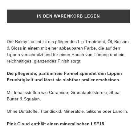
IN DEN WARENKORB LEGEN
Produkt
wird
Der Balmy Lip tint ist ein pflegendes Lip Treatment, Öl, Balsam
zum
& Gloss in einem mit einer abbaubaren Farbe, die auf den
Warenkorb
Lippen verschmilzt und für einen Hauch von Tönung und ein
hinzugefügt
reichhaltiges, glänzendes Finish sorgt.
Die pflegende, parfümfreie Formel spendet den Lippen
Feuchtigkeit und lässt sie sichtbar praller erscheinen.
Mit
Inhaltsstoffen wie Ceramide, Granatapfelsterole, Shea
Butter & Squalan.
Ohne Duftstoffe, Titandioxid, Mineralöle, Silikone oder Lanolin.
Pink Cloud enthält einen mineralischen LSF15