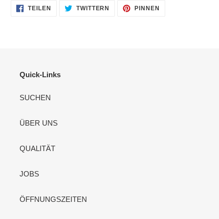
AUF
AUF
AUF
TEILEN
TWITTERN
PINNEN
FACEBOOK
TWITTER
PINTEREST
TEILEN
TWITTERN
PINNEN
Quick-Links
SUCHEN
ÜBER UNS
QUALITÄT
JOBS
ÖFFNUNGSZEITEN