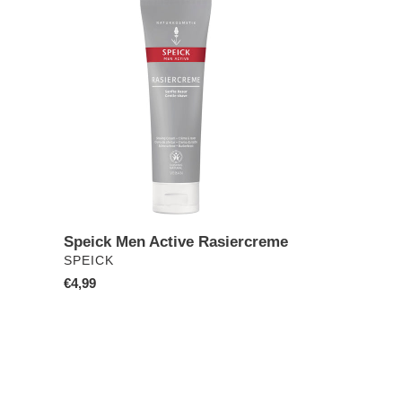
Speick
Men
Active
Rasiercreme
Speick Men Active Rasiercreme
VERKÄUFER
SPEICK
Normaler
€4,99
Preis