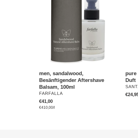
Besänftigender
cleans
Aftershave
ohne
Balsam,
Duft
100ml
men, sandalwood,
pure 
Besänftigender Aftershave
Duft
Balsam, 100ml
VERK
SANT
VERKÄUFER
FARFALLA
Norma
€24,9
Normaler
€41,00
Preis
pro
Preis
Einzelpreis
€410,00
/
l