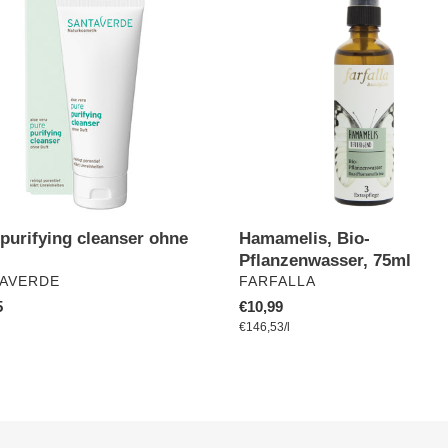
er
Pflanzenwasser,
75ml
Hamamelis, Bio-
purifying cleanser ohne
Pflanzenwasser, 75ml
VERKÄUFER
ÄUFER
FARFALLA
AVERDE
Normaler
€10,99
ler
5
pro
Preis
Einzelpreis
€146,53
/
l