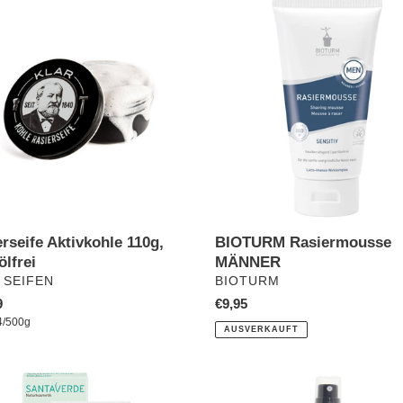
seife
BIOTURM
ohle
Rasiermousse
MÄNNER
frei
BIOTURM Rasiermousse
rseife Aktivkohle 110g,
MÄNNER
lfrei
VERKÄUFER
ÄUFER
BIOTURM
 SEIFEN
Normaler
€9,95
ler
9
pro
Preis
preis
4
/
500g
AUSVERKAUFT
Hamamelis,
ing
Bio-