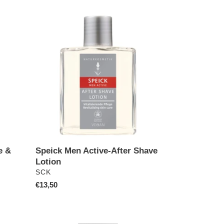
Speick
Men
Active-
After
Shave
Lotion
Speick Men Active-After Shave
e &
Lotion
VERKÄUFER
SCK
Normaler
€13,50
Preis