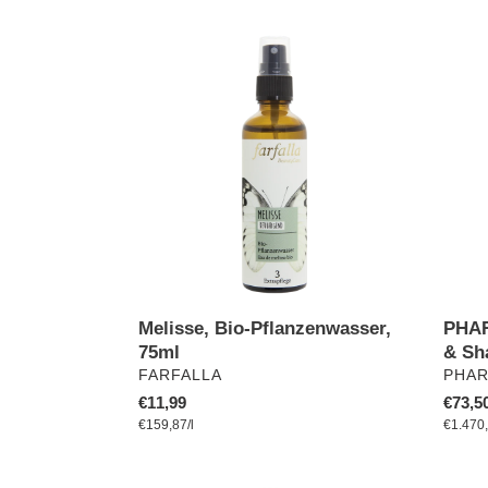
Melisse,
PHA
Bio-
NATU
Pflanzenwasser,
-
75ml
Clean
&
Shavi
Gel
Melisse, Bio-Pflanzenwasser,
PHAR
75ml
& Sh
VERKÄUFER
VERK
FARFALLA
PHA
Normaler
€11,99
Norma
€73,5
pro
Preis
Einzelpreis
€159,87
/
l
Preis
Einzel
€1.470