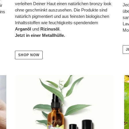
verleihen Deiner Haut einen natürlichen bronzy look
Jed
ir
ohne geschminkt auszusehen. Die Produkte sind
übe
ins
natürlich pigmentiert und aus feinsten biologischen
san
Inhaltsstoffen wie feuchtigkeits-spendendem
Lav
Arganöl
und
Rizinusöl
.
Mom
Jetzt in einer Metallhülle.
J
SHOP NOW