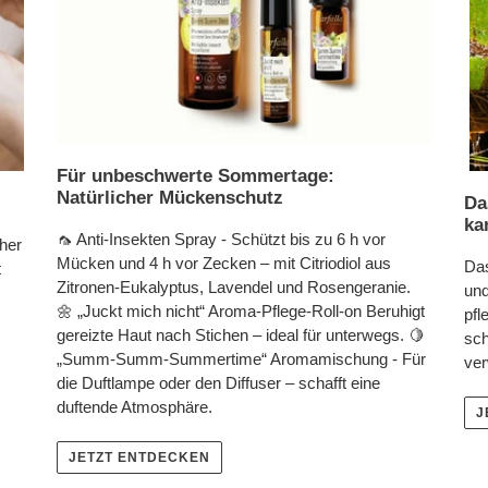
Für unbeschwerte Sommertage:
Natürlicher Mückenschutz
Da
ka
🦟 Anti-Insekten Spray​​​​​​​​ - Schützt bis zu 6 h vor
cher
Mücken und 4 h vor Zecken – mit Citriodiol aus
Das
t
Zitronen-Eukalyptus, Lavendel und Rosengeranie.
und
🌼 „Juckt mich nicht“ Aroma-Pflege-Roll-on​​​​​​​​ Beruhigt
pfl
gereizte Haut nach Stichen – ideal für unterwegs.​​​​​​​​​ ​​​​​​🍋
sch
„Summ-Summ-Summertime“ Aromamischung​​​​​​​​ - Für
ver
die Duftlampe oder den Diffuser – schafft eine
duftende Atmosphäre.​​​​​​​​​
J
JETZT ENTDECKEN