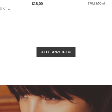
Normaler
€18,00
pro
Preis
Einzelpreis
€70,83
/
50ml
UKTE
Preis
ALLE ANZEIGEN