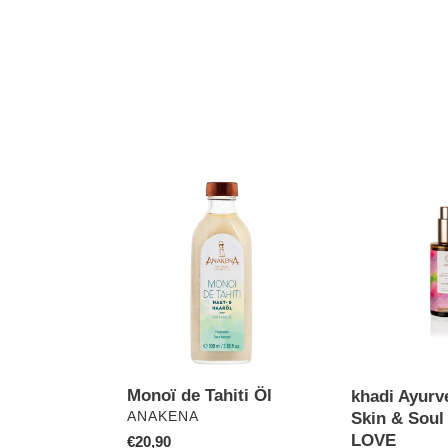
Monoï
khadi
de
Ayurvedic
Tahiti
Elixir
Öl
Skin
&
Soul
Oil
ROSE
LOVE
Monoï de Tahiti Öl
khadi Ayurve
VERKÄUFER
ANAKENA
Skin & Soul
LOVE
Normaler
€20,90