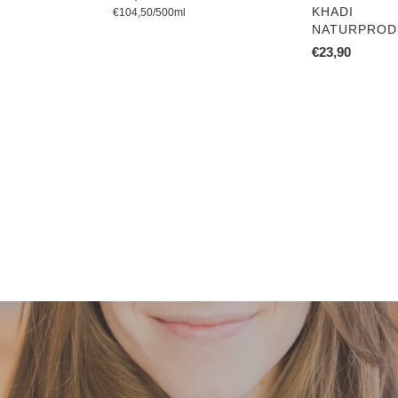
VERKÄUFER
pro
KHADI
Preis
Einzelpreis
€104,50
/
500ml
NATURPROD
Normaler
€23,90
Preis