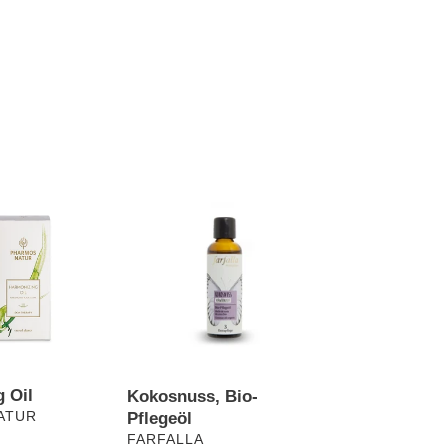
Kokosnuss,
Bio-
Pflegeöl
 Oil
Kokosnuss, Bio-
ATUR
Pflegeöl
VERKÄUFER
FARFALLA