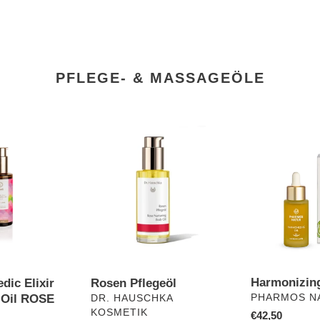
PFLEGE- & MASSAGEÖLE
Rosen
Harmonizing
Pflegeöl
Oil
Harmonizing
Rosen Pflegeöl
dic Elixir
VERKÄUFER
VERKÄUFER
 Oil ROSE
PHARMOS N
DR. HAUSCHKA
KOSMETIK
Normaler
€42,50