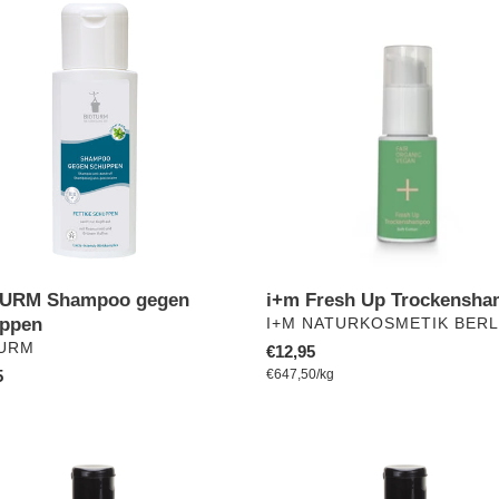
URM
i+m
poo
Fresh
Up
pen
Trockenshampoo
URM Shampoo gegen
i+m Fresh Up Trockensh
ppen
VERKÄUFER
I+M NATURKOSMETIK BERL
ÄUFER
TURM
Normaler
€12,95
pro
ler
5
Preis
Einzelpreis
€647,50
/
kg
Antischuppen
r
Shampoo