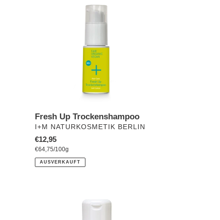
Trockenshampoo
Fresh Up Trockenshampoo
VERKÄUFER
I+M NATURKOSMETIK BERLIN
Normaler
€12,95
pro
Preis
Einzelpreis
€64,75
/
100g
AUSVERKAUFT
BIOTURM
Shampoo