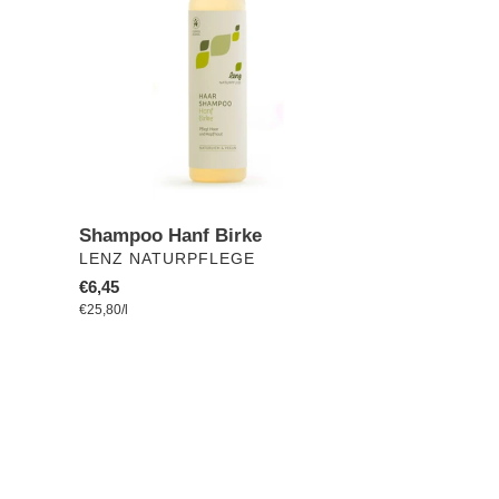
Shampoo Hanf Birke
VERKÄUFER
LENZ NATURPFLEGE
Normaler
€6,45
pro
Preis
Einzelpreis
€25,80
/
l