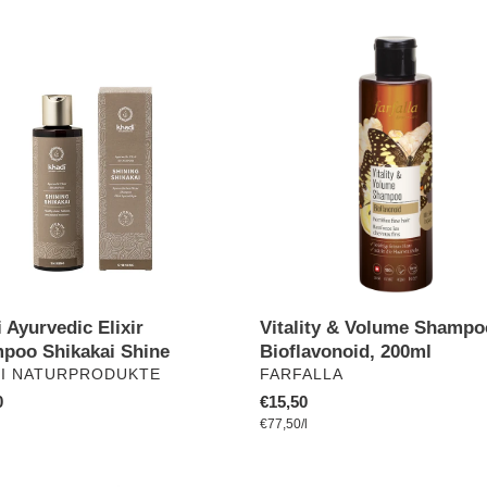
g
o
Vitality
edic
&
r
Volume
poo
Shampoo
i
ai
Bioflavonoid,
200ml
e
:
Vitality & Volume Shampo
 Ayurvedic Elixir
Bioflavonoid, 200ml
poo Shikakai Shine
VERKÄUFER
ÄUFER
FARFALLA
I NATURPRODUKTE
Normaler
€15,50
ler
0
pro
Preis
Einzelpreis
€77,50
/
l