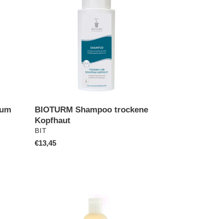
trockene
Kopfhaut
BIOTURM Shampoo trockene
mum
Kopfhaut
VERKÄUFER
BIT
Normaler
€13,45
Preis
Shampoo
Hanf
Birke