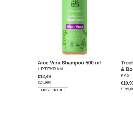
500
&
ml
Bosch
Troc
Aloe Vera Shampoo 500 ml
& Bo
VERKÄUFER
URTEKRAM
VERK
KAST
Normaler
€12,49
pro
Norma
€19,9
Preis
Einzelpreis
€24,98
/
l
Preis
Einzel
€199,0
AUSVERKAUFT