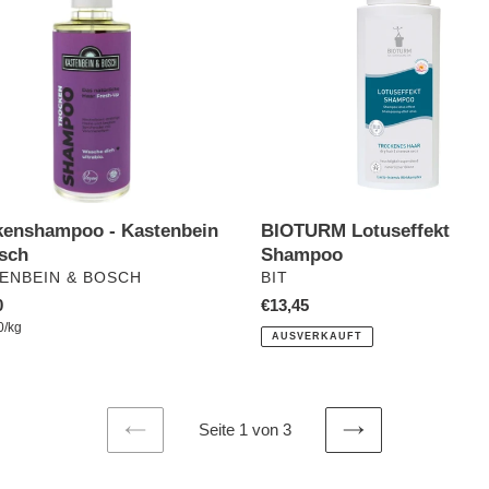
kenshampoo - Kastenbein
BIOTURM Lotuseffekt
sch
Shampoo
ÄUFER
VERKÄUFER
ENBEIN & BOSCH
BIT
ler
0
Normaler
€13,45
pro
preis
0
/
kg
Preis
AUSVERKAUFT
Seite 1 von 3
VORHERIGE
NÄCHSTE
SEITE
SEITE