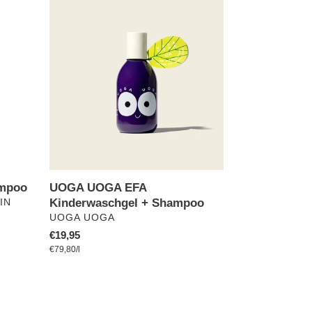
UOGA
UOGA
EFA
Kinderwaschgel
+
Shampoo
ampoo
UOGA UOGA EFA
Kinderwaschgel + Shampoo
IN
VERKÄUFER
UOGA UOGA
Normaler
€19,95
pro
Preis
Einzelpreis
€79,80
/
l
Fresh
Up