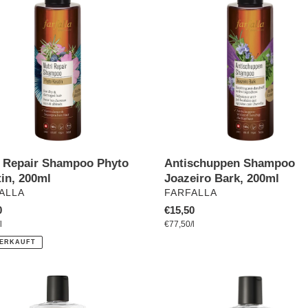
poo
Joazeiro
Bark,
n,
200ml
i Repair Shampoo Phyto
Antischuppen Shampoo
tin, 200ml
Joazeiro Bark, 200ml
ÄUFER
VERKÄUFER
ALLA
FARFALLA
ler
0
Normaler
€15,50
pro
pro
preis
l
Preis
Einzelpreis
€77,50
/
l
ERKAUFT
Soothing
grass
Lavender