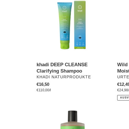
CLEANSE
Intens
Clarifying
Moist
Shampoo
Sham
500
ml
Wild
khadi DEEP CLEANSE
Mois
Clarifying Shampoo
VERK
VERKÄUFER
URT
KHADI NATURPRODUKTE
Norma
€12,4
Normaler
€16,50
pro
Preis
Einzel
€24,98
/
Preis
Einzelpreis
€110,00
/
l
AUSV
Aloe
Trock
Vera
-
Shampoo
Kaste