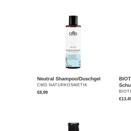
Neutral
BIOT
Shampoo/Duschgel
Sham
gegen
Schup
Neutral Shampoo/Duschgel
BIOT
VERKÄUFER
Schu
CMD NATURKOSMETIK
VERK
BIO
Normaler
€8,99
Preis
Norma
€13,4
Preis
Sensitive
Nutri
Shampoo
Repai