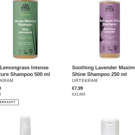
e
Maximum
ure
Shine
poo
Shampoo
250
ml
Soothing Lavender Maxi
 Lemongrass Intense
Shine Shampoo 250 ml
ture Shampoo 500 ml
VERKÄUFER
ÄUFER
URTEKRAM
EKRAM
Normaler
€7,99
ler
9
pro
pro
Preis
Einzelpreis
€31,96
/
l
preis
l
ERKAUFT
enshampoo
BIOTURM
Lotuseffekt
nbein
Shampoo