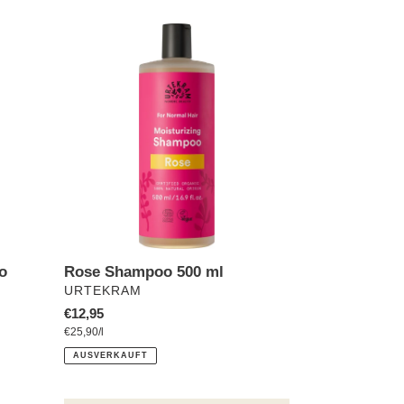
Rose
Shampoo
500
ml
o
Rose Shampoo 500 ml
VERKÄUFER
URTEKRAM
Normaler
€12,95
pro
Preis
Einzelpreis
€25,90
/
l
AUSVERKAUFT