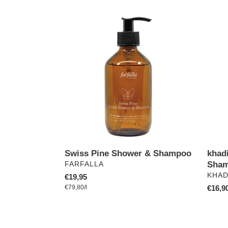
Swiss
khadi
Pine
Ayurv
Shower
Elixir
&
Sham
Shampoo
Shikak
Shine
Swiss Pine Shower & Shampoo
khadi
VERKÄUFER
Sham
FARFALLA
VERK
KHAD
Normaler
€19,95
pro
Preis
Einzelpreis
€79,80
/
l
Norma
€16,9
Preis