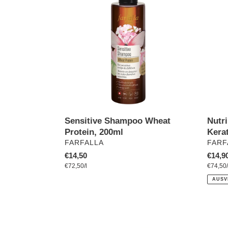
Wheat
Sham
Protein,
Phyto
200ml
Kerati
200ml
Sensitive Shampoo Wheat
Nutr
Protein, 200ml
Kera
VERKÄUFER
VERK
FARFALLA
FARF
Normaler
€14,50
Norma
€14,9
pro
Preis
Einzelpreis
€72,50
/
l
Preis
Einzel
€74,50
/
AUSV
khadi
Wild
DEEP
Lemon