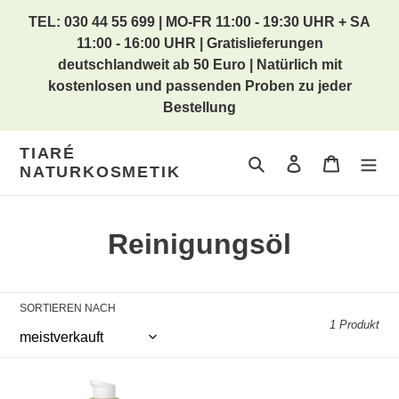
Direkt
TEL: 030 44 55 699 | MO-FR 11:00 - 19:30 UHR + SA
zum
11:00 - 16:00 UHR | Gratislieferungen
Inhalt
deutschlandweit ab 50 Euro | Natürlich mit
kostenlosen und passenden Proben zu jeder
Bestellung
TIARÉ
Suchen
Einloggen
Warenkor
NATURKOSMETIK
K
Reinigungsöl
a
t
SORTIEREN NACH
1 Produkt
e
g
Cleansing