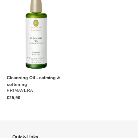
o
Oil
-
r
calming
&
i
softening
e
:
Cleansing Oil - calming &
softening
VERKÄUFER
PRIMAVERA
Normaler
€25,90
Preis
Quick-Links