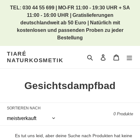
Direkt
TEL: 030 44 55 699 | MO-FR 11:00 - 19:30 UHR + SA
zum
11:00 - 16:00 UHR | Gratislieferungen
Inhalt
deutschlandweit ab 50 Euro | Natürlich mit
kostenlosen und passenden Proben zu jeder
Bestellung
TIARÉ
Suchen
Einloggen
Warenkor
NATURKOSMETIK
K
Gesichtsdampfbad
a
t
SORTIEREN NACH
0 Produkte
e
g
Es tut uns leid, aber deine Suche nach Produkten hat keine