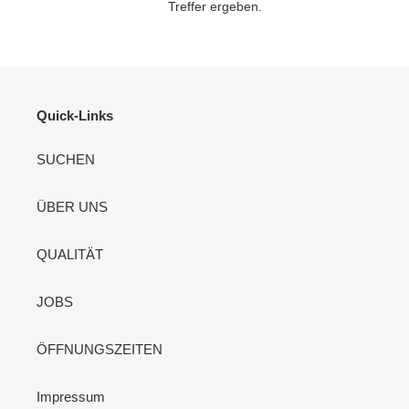
o
Treffer ergeben.
r
i
e
Quick-Links
:
SUCHEN
ÜBER UNS
QUALITÄT
JOBS
ÖFFNUNGSZEITEN
Impressum