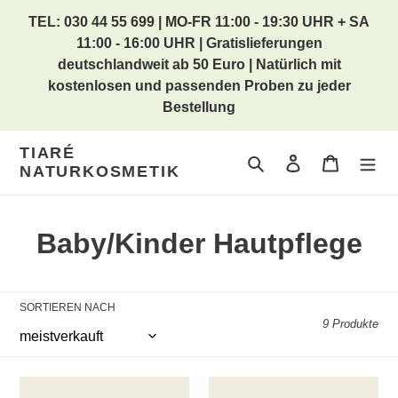
Direkt
TEL: 030 44 55 699 | MO-FR 11:00 - 19:30 UHR + SA
zum
11:00 - 16:00 UHR | Gratislieferungen
Inhalt
deutschlandweit ab 50 Euro | Natürlich mit
kostenlosen und passenden Proben zu jeder
Bestellung
TIARÉ
Suchen
Einloggen
Warenkor
NATURKOSMETIK
K
Baby/Kinder Hautpflege
a
t
SORTIEREN NACH
9 Produkte
e
g
UOGA
UOGA