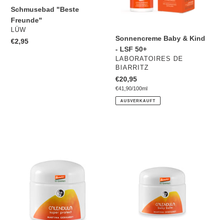
Schmusebad "Beste
Freunde"
VERKÄUFER
LÜW
Sonnencreme Baby & Kind
Normaler
€2,95
- LSF 50+
Preis
VERKÄUFER
LABORATOIRES DE
BIARRITZ
Normaler
€20,95
pro
Preis
Einzelpreis
€41,90
/
100ml
AUSVERKAUFT
Calendula
Calendula
Super
Balm
Protect
Baby&Kids
Baby&Kids