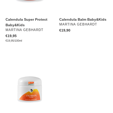
Calendula Super Protect
Calendula Balm Baby&Kids
VERKÄUFER
MARTINA GEBHARDT
Baby&Kids
VERKÄUFER
MARTINA GEBHARDT
Normaler
€19,90
Preis
Normaler
€19,95
pro
Preis
Einzelpreis
€19,95
/
100ml
Calendula
Cream
Baby&Kids