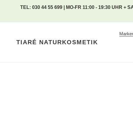
Direkt
TEL: 030 44 55 699 | MO-FR 11:00 - 19:30 UHR + SA
zum
Inhalt
Marke
TIARÉ NATURKOSMETIK