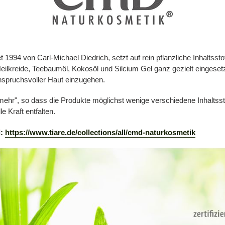
94 von Carl-Michael Diedrich, setzt auf rein pflanzliche Inhaltsstof
ilkreide, Teebaumöl, Kokosöl und Silcium Gel ganz gezielt eingeset
 anspruchsvoller Haut einzugehen.
t mehr", so dass die Produkte möglichst wenige verschiedene Inhaltsst
e Kraft entfalten.
l:
https://www.tiare.de/collections/all/cmd-naturkosmetik