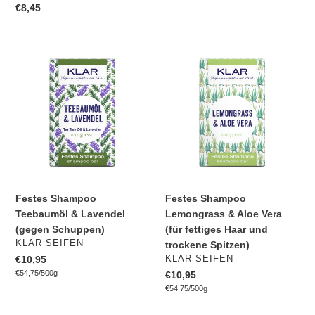
Normaler
€8,45
Preis
Festes
Festes
Shampoo
Shampoo
Teebaumöl
Lemongrass
&
&
Lavendel
Aloe
(gegen
Vera
Schuppen)
(für
fettiges
Haar
und
Festes Shampoo
Festes Shampoo
trockene
Teebaumöl & Lavendel
Lemongrass & Aloe Vera
Spitzen)
(gegen Schuppen)
(für fettiges Haar und
VERKÄUFER
KLAR SEIFEN
trockene Spitzen)
VERKÄUFER
Normaler
€10,95
KLAR SEIFEN
pro
Preis
Einzelpreis
€54,75
/
500g
Normaler
€10,95
pro
Preis
Einzelpreis
€54,75
/
500g