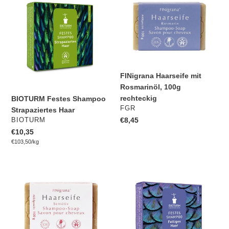
o
Festes
Haarseife
Shampoo
mit
r
Strapaziertes
Rosmarinöl,
Haar
100g
i
rechteckig
e
FINigrana Haarseife mit
:
Rosmarinöl, 100g
rechteckig
BIOTURM Festes Shampoo
VERKÄUFER
FGR
Strapaziertes Haar
Normaler
€8,45
VERKÄUFER
BIOTURM
Preis
Normaler
€10,35
pro
Preis
Einzelpreis
€103,50
/
kg
FINigrana
BIOTURM
Haarseife
Festes
Sensitiv,
Shampoo
mit
-
Schwarzkümmelöl,
Fettiges
100g
Haar