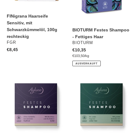
rechteckig
FINigrana Haarseife
Sensitiv, mit
Schwarzkümmelöl, 100g
BIOTURM Festes Shampoo
rechteckig
- Fettiges Haar
VERKÄUFER
FGR
VERKÄUFER
BIOTURM
Normaler
€8,45
Normaler
€10,35
Preis
pro
Preis
Einzelpreis
€103,50
/
kg
AUSVERKAUFT
Festes
Festes
Shampoo
Shampoo
ohne
für
Duftstoffe
jeden
bei
Tag
sensibler
und
Kopfhaut
jedes
Haar