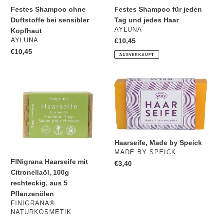
Festes Shampoo ohne
Festes Shampoo für jeden
Duftstoffe bei sensibler
Tag und jedes Haar
VERKÄUFER
AYLUNA
Kopfhaut
VERKÄUFER
AYLUNA
Normaler
€10,45
Preis
Normaler
€10,45
AUSVERKAUFT
Preis
FINigrana
Haarseife,
Haarseife
Made
mit
by
Citronellaöl,
Speick
100g
rechteckig,
Haarseife, Made by Speick
aus
VERKÄUFER
MADE BY SPEICK
5
FINigrana Haarseife mit
Normaler
€3,40
Pflanzenölen
Citronellaöl, 100g
Preis
rechteckig, aus 5
Pflanzenölen
VERKÄUFER
FINIGRANA®
NATURKOSMETIK