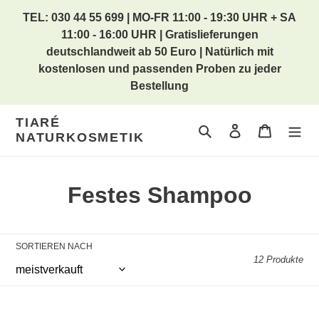
Direkt
TEL: 030 44 55 699 | MO-FR 11:00 - 19:30 UHR + SA
zum
11:00 - 16:00 UHR | Gratislieferungen
Inhalt
deutschlandweit ab 50 Euro | Natürlich mit
kostenlosen und passenden Proben zu jeder
Bestellung
TIARÉ
Suchen
Einloggen
Warenkor
NATURKOSMETIK
K
Festes Shampoo
a
t
SORTIEREN NACH
12 Produkte
e
g
BIOTURM
FINigrana