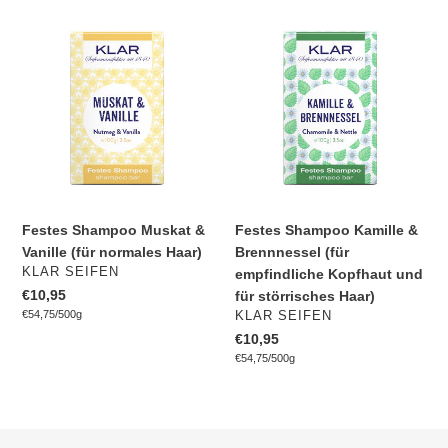
Festes
Festes
Shampoo
Shampoo
Muskat
Kamille
&
&
Vanille
Brennnessel
(für
(für
normales
empfindliche
Haar)
Kopfhaut
und
für
Festes Shampoo Muskat &
Festes Shampoo Kamille &
störrisches
Vanille (für normales Haar)
Brennnessel (für
Haar)
VERKÄUFER
KLAR SEIFEN
empfindliche Kopfhaut und
Normaler
€10,95
für störrisches Haar)
pro
Preis
Einzelpreis
€54,75
/
500g
VERKÄUFER
KLAR SEIFEN
Normaler
€10,95
pro
Preis
Einzelpreis
€54,75
/
500g