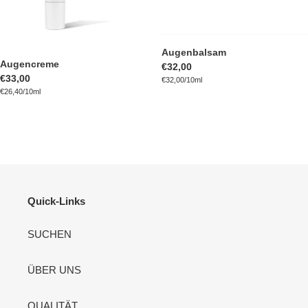
Augenbalsam
Augencreme
Normaler
€32,00
Normaler
€33,00
pro
Preis
Einzelpreis
€32,00
/
10ml
pro
Preis
Einzelpreis
€26,40
/
10ml
Quick-Links
SUCHEN
ÜBER UNS
QUALITÄT