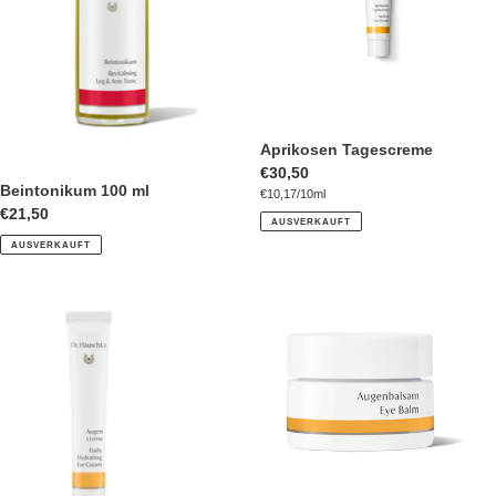
Aprikosen Tagescreme
Normaler
€30,50
Beintonikum 100 ml
pro
Preis
Einzelpreis
€10,17
/
10ml
Normaler
€21,50
AUSVERKAUFT
Preis
AUSVERKAUFT
Augencreme
Augenbalsam