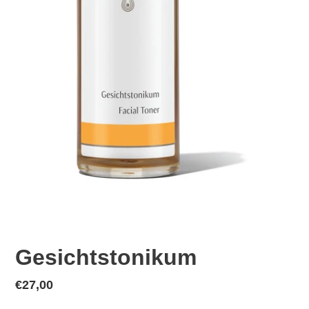
Gesichtstonikum
Normaler
€27,00
Preis